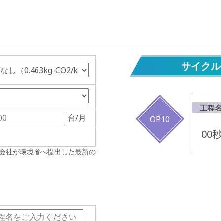
サイクル
工程
台/月
OP10
00
会社が環境省へ提出した最新の