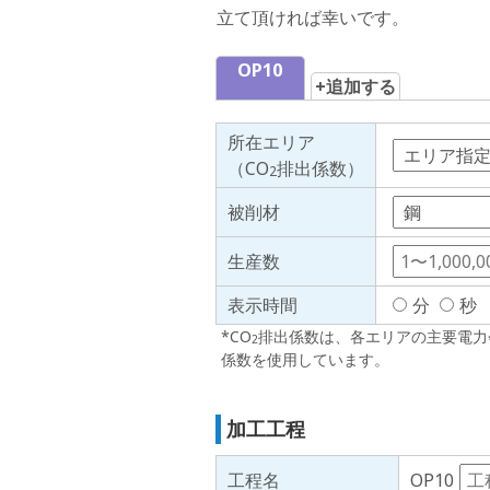
立て頂ければ幸いです。
OP10
+追加する
所在エリア
（CO
排出係数）
2
被削材
生産数
表示時間
分
秒
*CO
排出係数は、各エリアの主要電力
2
係数を使用しています。
加工工程
工程名
OP10