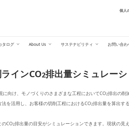
個人
カタログ
About Us
サステナビリティ
お問い合わ
削ラインCO
排出量シミュレーシ
2
実現に向け、モノづくりのさまざまな工程においてCO
排出の削
2
方法を活用し、お客様の切削工程におけるCO
排出量を算出す
2
のCO
排出量の目安がシミュレーションできます。現状の見
2