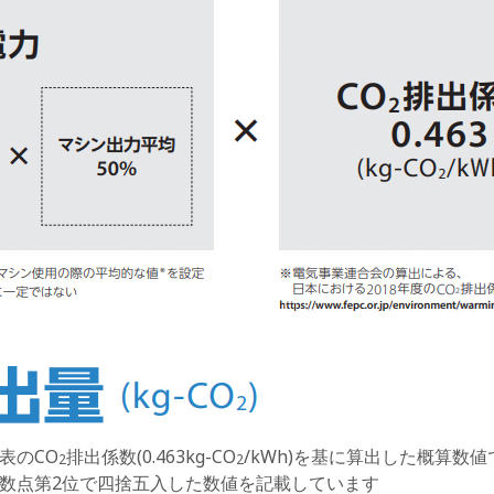
表のCO
排出係数(0.463kg-CO
/kWh)を基に算出した概算数値
2
2
数点第2位で四捨五入した数値を記載しています