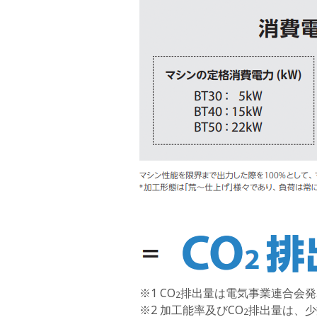
※1 CO
排出量は電気事業連合会発
2
※2 加工能率及びCO
排出量は、少
2