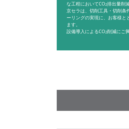
な工程においてCO
排出量削
2
京セラは、切削工具・切削条
ーリングの実現に、お客様と
ます。
設備導入によるCO
削減にご
2